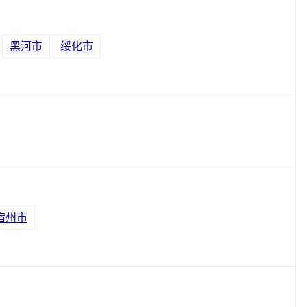
黑河市
绥化市
宿州市