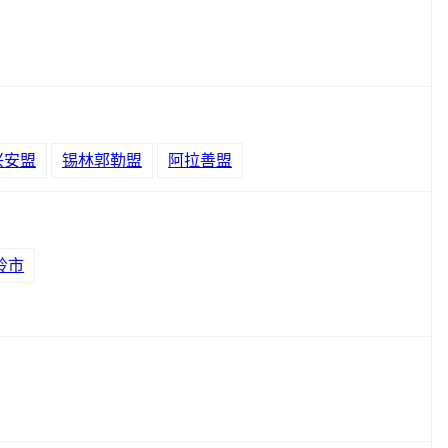
兴安盟
锡林郭勒盟
阿拉善盟
岭市