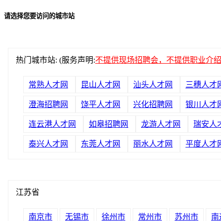
请选择您要访问的城市站
热门城市站: (服务声明:
不提供现场招聘会，不提供职业介
常熟人才网
昆山人才网
汕头人才网
三穗人才
澄海招聘网
饶平人才网
兴化招聘网
银川人才
连云港人才网
如皋招聘网
龙游人才网
瑞安人
泰兴人才网
东莞人才网
丽水人才网
平度人才
江苏省
南京市
无锡市
徐州市
常州市
苏州市
南