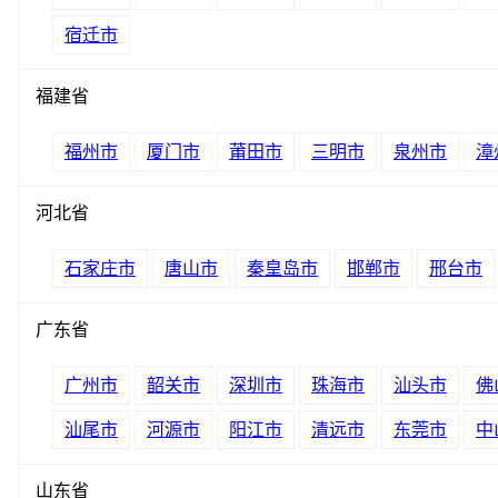
宿迁市
福建省
福州市
厦门市
莆田市
三明市
泉州市
漳
河北省
石家庄市
唐山市
秦皇岛市
邯郸市
邢台市
广东省
广州市
韶关市
深圳市
珠海市
汕头市
佛
汕尾市
河源市
阳江市
清远市
东莞市
中
山东省