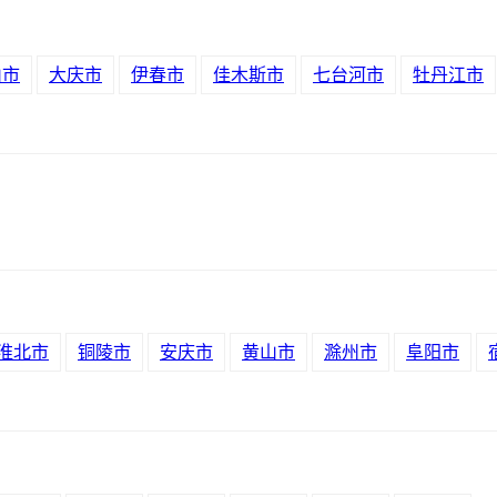
山市
大庆市
伊春市
佳木斯市
七台河市
牡丹江市
淮北市
铜陵市
安庆市
黄山市
滁州市
阜阳市