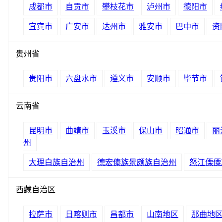
成都市
自贡市
攀枝花市
泸州市
德阳市
宜宾市
广安市
达州市
雅安市
巴中市
资
贵州省
贵阳市
六盘水市
遵义市
安顺市
毕节市
云南省
昆明市
曲靖市
玉溪市
保山市
昭通市
丽
州
大理白族自治州
德宏傣族景颇族自治州
怒江傈僳
西藏自治区
拉萨市
日喀则市
昌都市
山南地区
那曲地