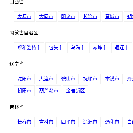
山西省
太原市
大同市
阳泉市
长治市
晋城市
朔
内蒙古自治区
呼和浩特市
包头市
乌海市
赤峰市
通辽市
辽宁省
沈阳市
大连市
鞍山市
抚顺市
本溪市
丹
朝阳市
葫芦岛市
金普新区
吉林省
长春市
吉林市
四平市
辽源市
通化市
白