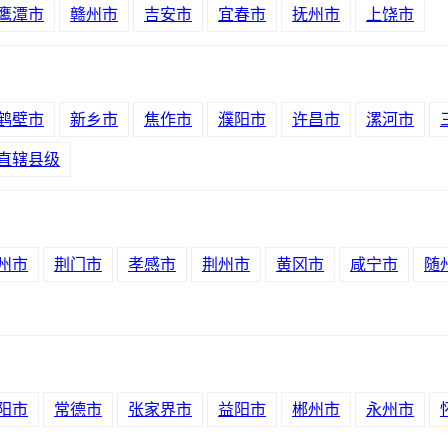
鹰潭市
赣州市
吉安市
宜春市
抚州市
上饶市
鹤壁市
新乡市
焦作市
濮阳市
许昌市
漯河市
直辖县级
州市
荆门市
孝感市
荆州市
黄冈市
咸宁市
随
阳市
常德市
张家界市
益阳市
郴州市
永州市