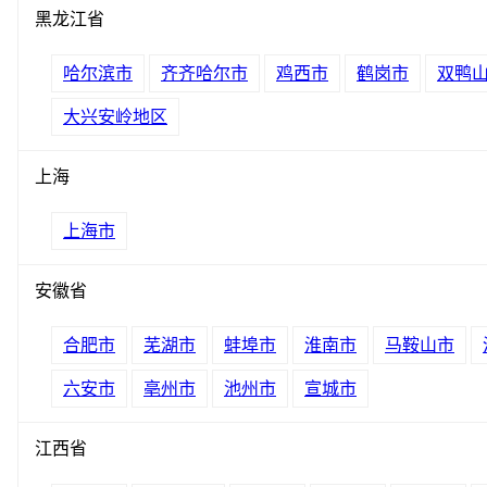
黑龙江省
哈尔滨市
齐齐哈尔市
鸡西市
鹤岗市
双鸭
大兴安岭地区
上海
上海市
安徽省
合肥市
芜湖市
蚌埠市
淮南市
马鞍山市
六安市
亳州市
池州市
宣城市
江西省