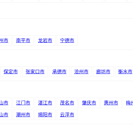
州市
南平市
龙岩市
宁德市
保定市
张家口市
承德市
沧州市
廊坊市
衡水市
山市
江门市
湛江市
茂名市
肇庆市
惠州市
梅
山市
潮州市
揭阳市
云浮市