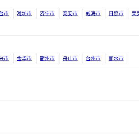
台市
潍坊市
济宁市
泰安市
威海市
日照市
莱
兴市
金华市
衢州市
舟山市
台州市
丽水市