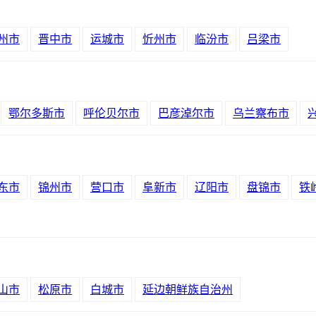
州市
晋中市
运城市
忻州市
临汾市
吕梁市
鄂尔多斯市
呼伦贝尔市
巴彦淖尔市
乌兰察布市
东市
锦州市
营口市
阜新市
辽阳市
盘锦市
铁
山市
松原市
白城市
延边朝鲜族自治州