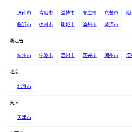
济南市
青岛市
淄博市
枣庄市
东营市
烟
临沂市
德州市
聊城市
滨州市
菏泽市
浙江省
杭州市
宁波市
温州市
嘉兴市
湖州市
绍
北京
北京市
天津
天津市