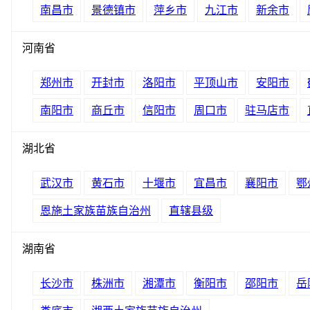
南昌市
景德镇市
萍乡市
九江市
新余市
河南省
郑州市
开封市
洛阳市
平顶山市
安阳市
南阳市
商丘市
信阳市
周口市
驻马店市
湖北省
武汉市
黄石市
十堰市
宜昌市
襄阳市
鄂
恩施土家族苗族自治州
直辖县级
湖南省
长沙市
株洲市
湘潭市
衡阳市
邵阳市
岳