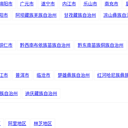
绵阳市
广元市
遂宁市
内江市
乐山市
南充市
阳市
阿坝藏族羌族自治州
甘孜藏族自治州
凉山彝族自
铜仁市
黔西南布依族苗族自治州
黔东南苗族侗族自治州
江市
普洱市
临沧市
楚雄彝族自治州
红河哈尼族彝
族自治州
迪庆藏族自治州
区
阿里地区
林芝地区